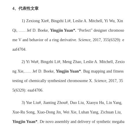
4、
代表性文章
1)
Zexiong Xie#, Bingzhi Li#, Leslie A. Mitchell, Yi Wu, Xin
Qi,
......
Jef D. Boeke,
Yingjin Yuan*.
“Perfect” designer chromoso
me V and behavior of a ring derivative.
Science
, 2017
,
355(6329):
e
aaf4704.
2)
Yi Wu#, Bingzhi Li#, Meng Zhao, Leslie A. Mitchell, Zexio
ng Xie,
......
Jef D. Boeke,
Yingjin Yuan*
. Bug mapping and fitness
testing of chemically synthesized chromosome X.
Science
, 2017
,
35
5(6329):
eaaf4706.
3)
Yue Liu#, Jianting Zhou#, Duo Liu, Xiaoyu Hu, Lin Yang,
Xue-Ru Song, Xiao-Dong Jin, Wei Xie, Luhan Yang, Zichuan Liu
,
Ying
j
in Yuan
*
.
De novo assembly and delivery of synthetic megaba