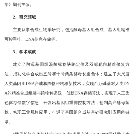
学》期刊主编。
2、研究领域
主要从事合成生物学研究
，
包括酵母基因组合成、基因组精准
可控重排、
DNA信息存储等
。
3、学术成就
建立了酵母基因组混菌标签缺陷定位及双标靶向精准修复方
法，成功化学合成出五号和十号两条酵母长染色体
；
建立了
大尺度
人类基因组
DNA合成和跨物种转移新技术，实现百万碱基对人类DN
A的精准合成组装与跨物种递送；创新DNA存储算法，实现了人工染
色体存储数字信息；
开发出基因组重排控制方法，创制高产酵母菌
株，实现工业规模应用，打通了基因组合成从基础研究到
应用
的链
条。