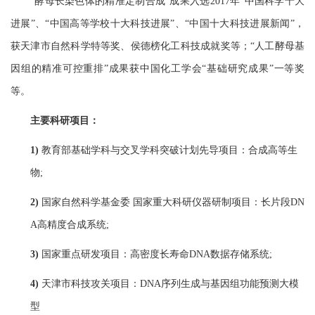
“
酵母长染色体的精准定制合成
”
成果入选
2017年“中国科学十大
进展”、“中国高等学校十大科技进展”、“中国十大科技进展新闻”
，
获
天津市自然科学特等奖、侯德榜化工科技成就奖
等；
“人工酵母基
因组的精准可控重排”
成果获
中国化工学会
“基础研究成果”一等奖
等。
主要
科研项目：
1)
教育部基础学科与交叉学科突破计划先导项目
：合成高等生
物
;
2)
国家自然科学基金委
国家重大科研仪器研制项目
：
长片段
DN
A
高精度合成系统
;
3)
国家重点研发项目：高密度长寿命
DNA数据存储系统;
4)
天津市科技攻关项目：
DNA序列生成与基因组功能预测大模
型