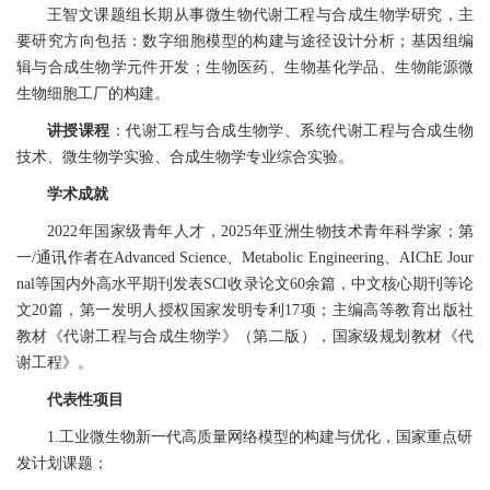
王智文课题组长期从事微生物代谢工程与合成生物学研究，主
要研究方向包括：数字细胞模型的构建与途径设计分析；基因组编
辑与合成生物学元件开发；生物医药、生物基化学品、生物能源微
生物细胞工厂的构建。
讲授课程
：代谢工程与合成生物学、系统代谢工程与合成生物
技术、微生物学实验、合成生物学专业综合实验。
学术成就
2022
年国家级青年人才，
2025
年亚洲生物技术青年科学家；
第
一
/
通讯作者在
Advanced Science
、
Metabolic Engineering
、
AIChE Jour
nal
等国内外高水平期刊发表
SCI
收录论文
60
余
篇，中文核心期刊等论
文
20
篇，第一发明人授权国家发明专利
1
7
项；主编高等教育出版社
教材《代谢工程与合成生物学》（第二版），国家级规划教材《代
谢工程》
。
代表性项目
1.
工业微生物新一代高质量网络模型的构建与优化，国家重点研
发计划课题；