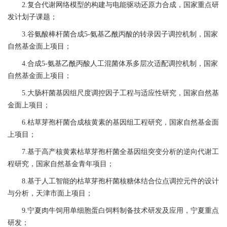
2.
复合代谢网络模型的构建与电能驱动还原力合成
，
国家重点研
发计划子课题
；
3.
谷氨酸棒杆菌合成
5-
氨基乙酰丙酸的转录因子调控机制
，国家
自然基金面上项目；
4.
合成
5-
氨基乙酰丙酸人工混菌体系多层次适配调控机制，国家
自然基金面上项目；
5.
大肠杆菌基因组尺度调控因子工程与适应性研究
，国家自然基
金面上项目；
6.
枯草芽孢杆菌合成核黄素的基因组工程研究
，国家自然基金面
上项目；
7.
基于高产核黄素枯草芽孢杆菌全基因组突变分析的逆向代谢工
程研究
，国家自然基金青年项目；
8.
基于人工智能的枯草芽孢杆菌核糖体结合位点调控元件的设计
与分析，天津市面上项目；
9.
宁夏肉牛饲用单细胞蛋白饲料制备技术研发及应用，宁夏重点
研发；