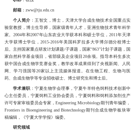
邮箱
：
zww@tju.edu.cn
个人简介
：王智文，博士，天津大学合成生物技术全国重点实
验室教授，博士生导师，国家级青年人才，亚洲生物技术青年科学
家。
2004
年和
2007
年山东农业大学获本科和硕士学位，
2011
年天津
大学获博士学位，
2015-2016
年美国科罗拉多大学博尔德分校博士
后。
主持国家重点研发计划课题
/
子课题，国家
“863”
计划子课题，国
家自然科学基金项目，省部级及企业项目
20
余
项。
指导本科生多次
获中国合成生物学竞赛金奖，教学改革成果得到了央视新闻、人民
网、学习强国等
20
家以上主流媒体报道。在生物工程、生物与医
药、合成生物学等专业招收硕士、博士研究生和博士后。
学术兼职
：
宁夏生物学会理事，宁夏牛羊特色饲料技术创新中
心主任委员，
宁夏饲料工业协会委员，宁夏饲料和饲料添加剂生产
许可专家审核委员会专家，
Engineering Microbiology
期刊青年编委，
Frontiers in Bioengineering and Biotechnology
期刊合成生物学板块
审
稿编辑
，《宁夏大学学报》编委。
研究领域