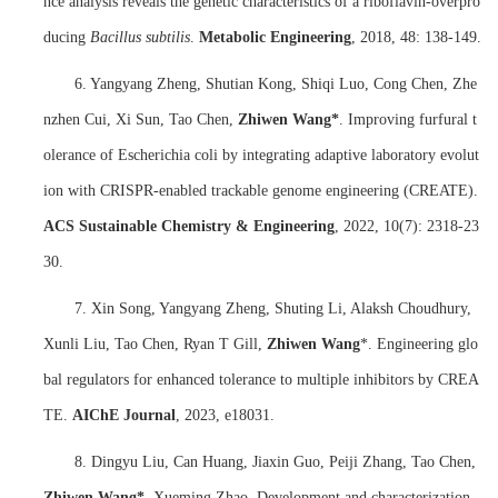
nce analysis reveals the genetic characteristics of a riboflavin-overpro
ducing
Bacillus subtilis
.
Metabolic Engineering
, 2018, 48: 138-149.
6. Yangyang Zheng, Shutian Kong, Shiqi Luo, Cong Chen, Zhe
nzhen Cui, Xi Sun, Tao Chen,
Zhiwen Wang*
. Improving furfural t
olerance of Escherichia coli by integrating adaptive laboratory evolut
ion with CRISPR-enabled trackable genome engineering (CREATE).
ACS Sustainable Chemistry & Engineering
, 2022, 10(7): 2318-23
30.
7. Xin Song, Yangyang Zheng, Shuting Li, Alaksh Choudhury,
Xunli Liu, Tao Chen, Ryan T Gill,
Zhiwen Wang
*. Engineering glo
bal regulators for enhanced tolerance to multiple inhibitors by CREA
TE.
AIChE Journal
, 2023, e18031.
8. Dingyu Liu, Can Huang, Jiaxin Guo, Peiji Zhang, Tao Chen,
Zhiwen Wang*
, Xueming Zhao. Development and characterization