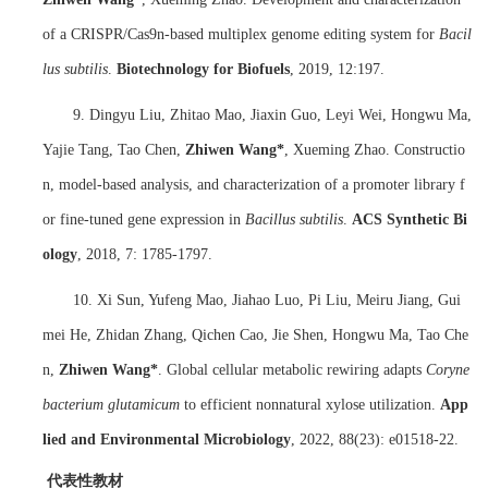
of a CRISPR/Cas9n-based multiplex genome editing system for
Bacil
lus subtilis
.
Biotechnology for Biofuels
, 2019, 12:197.
9. Dingyu Liu, Zhitao Mao, Jiaxin Guo, Leyi Wei, Hongwu Ma,
Yajie Tang, Tao Chen,
Zhiwen Wang*
, Xueming Zhao. Constructio
n, model-based analysis, and characterization of a promoter library f
or fine-tuned gene expression in
Bacillus subtilis
.
ACS Synthetic Bi
ology
, 2018, 7: 1785-1797.
10. Xi Sun, Yufeng Mao, Jiahao Luo, Pi Liu, Meiru Jiang, Gui
mei He, Zhidan Zhang, Qichen Cao, Jie Shen, Hongwu Ma, Tao Che
n,
Zhiwen Wang*
. Global cellular metabolic rewiring adapts
Coryne
bacterium glutamicum
to efficient nonnatural xylose utilization.
App
lied and Environmental Microbiology
, 2022, 88(23): e01518-22.
代表性教材