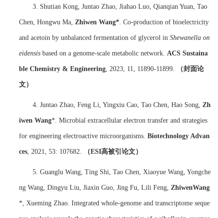
3. Shutian Kong, Juntao Zhao, Jiahao Luo, Qianqian Yuan, Tao
Chen, Hongwu Ma,
Zhiwen Wang*
. Co-production of bioelectricity
and acetoin by unbalanced fermentation of glycerol in
Shewanella on
eidensis
based on a genome-scale metabolic network.
ACS Sustaina
ble Chemistry & Engineering
, 2023, 11, 11890-11899.
（封面论
文）
4. Juntao Zhao, Feng Li, Yingxiu Cao, Tao Chen, Hao Song,
Zh
iwen Wang
*. Microbial extracellular electron transfer and strategies
for engineering electroactive microorganisms.
Biotechnology Advan
ces
, 2021, 53: 107682.
（
ESI
高被引论文）
5. Guanglu Wang, Ting Shi, Tao Chen, Xiaoyue Wang, Yongche
ng Wang, Dingyu Liu, Jiaxin Guo, Jing Fu, Lili Feng,
ZhiwenWang
*, Xueming Zhao. Integrated whole-genome and transcriptome seque