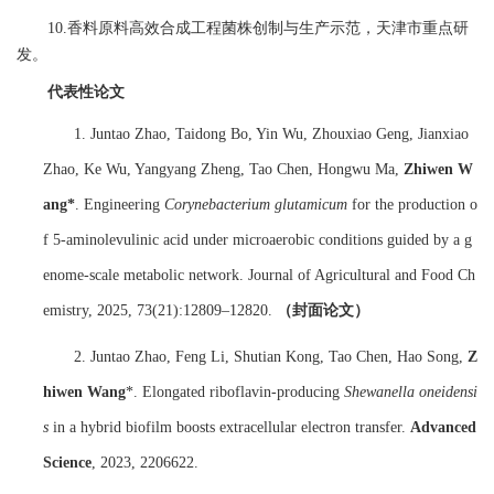
10.
香料原料高效合成工程菌株创制与生产示范
，天津市重点研
发。
代表性论文
1. Juntao Zhao, Taidong Bo, Yin Wu, Zhouxiao Geng, Jianxiao
Zhao, Ke Wu, Yangyang Zheng, Tao Chen, Hongwu Ma,
Zhiwen W
ang*
. Engineering
Corynebacterium glutamicum
for the production o
f 5-aminolevulinic acid under microaerobic conditions guided by a g
enome-scale metabolic network. Journal of Agricultural and Food Ch
emistry, 2025, 73(21):12809
–
12820.
（封面论文）
2. Juntao Zhao, Feng Li, Shutian Kong, Tao Chen, Hao Song,
Z
hiwen Wang
*. Elongated riboflavin-producing
Shewanella oneidensi
s
in a hybrid biofilm boosts extracellular electron transfer.
Advanced
Science
, 2023, 2206622.